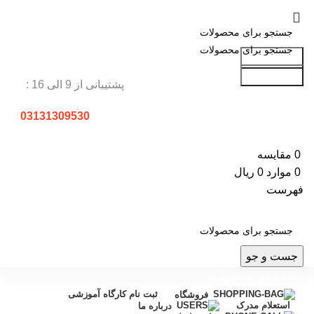
جست و جو
جست و جو
پشتیبانی از 9 الی 16 :
03131309530
0
مقایسه
0
موارد
0
ریال
فهرست
جست و جو
دسته بندی محصولات
ثبت نام کارگاه آموزشی
فروشگاه
استعلام مدرک
درباره ما