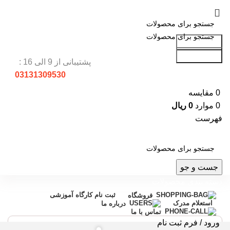
جست و جو
جست و جو
پشتیبانی از 9 الی 16 :
03131309530
0
مقایسه
0
موارد
0
ریال
فهرست
جست و جو
دسته بندی محصولات
ثبت نام کارگاه آموزشی
فروشگاه
استعلام مدرک
درباره ما
تماس با ما
ورود / فرم ثبت نام