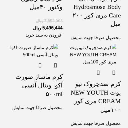
Hydrosmose Body
وکتور ۴۰میل
Care مری کور ۲۰۰
7,852,063
ریال
میل
5,496,444
ریال
افزودن به سبد خرید
محصول صرفا جهت نمایش
کرم ماساژ صورت
کرم ضدچروک نیو
آکوا ویتال آنسی
یوت NEW YOUTH
۵۰۰ml
CREAM مری کور
محصول صرفا جهت نمایش
۱۰۰میل
محصول صرفا جهت نمایش