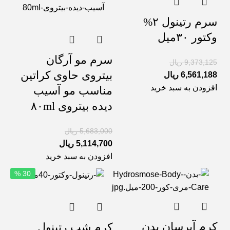
سرم رتینول ۲%
وکتور ۳۰میل
سرم مو آرگان
9,373,125
ریال
بیتروی حاوی کراتین
6,561,188
ریال
افزودن به سبد خرید
مناسب مو آسیب
دیده بیتروی ۸۰ml
5,683,000
ریال
5,114,700
ریال
افزودن به سبد خرید
30 %
کرم آبرسان بدن
کرم شب رتینول