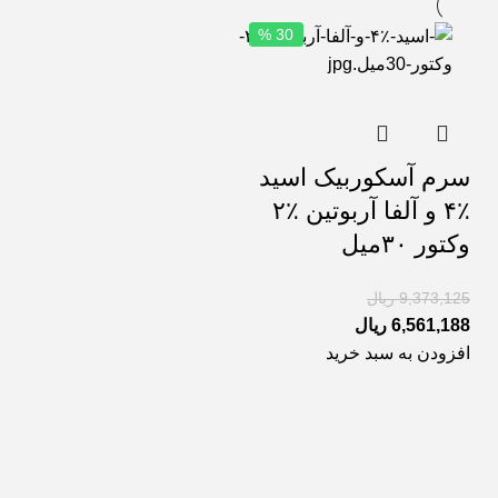
30 %
سرم آسکوربیک اسید
٪۴ و آلفا آربوتین ٪٢
وکتور ۳۰میل
9,373,125
ریال
6,561,188
ریال
افزودن به سبد خرید