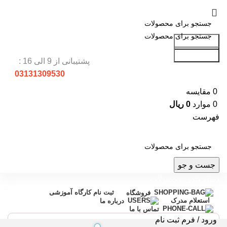
جست و جو
جست و جو
پشتیبانی از 9 الی 16 :
03131309530
0
مقایسه
0
موارد
0
ریال
فهرست
جست و جو
دسته بندی محصولات
ثبت نام کارگاه آموزشی
فروشگاه
استعلام مدرک
درباره ما
تماس با ما
ورود / فرم ثبت نام