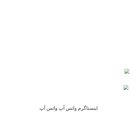
شماره تماس : 09190882448 از ساعت 9 الی 16
ایمیل: info@nikarokh.com
اعتماد شما
چرا نیکارخ مورد اعتماد همه است؟
کلیه حقوق این سایت متعلق به فروشگاه آنلاین نیکارخ می باشد.
اینستاگرم
واتس آپ
واتس آپ