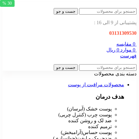
30 %
جست و جو
پشتیبانی از 9 الی 16 :
03131309530
0
مقایسه
0
موارد
0
ریال
فهرست
جست و جو
دسته بندی محصولات
محصولات مراقبت از پوست
هدف درمان
پوست خشک (آبرسان)
پوست چرب (کنترل چربی)
ضد لک و روشن کننده
ترمیم کننده
پوست حساس(آرامبخش)
ضدچروک و لیفت(جوانسازی)