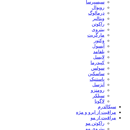
سیسپرسا
رویوال
درمالوگ
ویتالیر
راکوتن
بیتروی
مارگریت
وکتور
آیسول
بلفامد
لایسل
کپیدرما
سولس
ساسکین
باستنیک
آنژسل
رومنزو
سیلکر
لاگونا
سیکالدرم
مراقبت از ابرو و مژه
مراقبت از مو
راکوتن مو
بیتروی مو