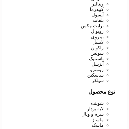
ویتالیر
کپیدرما
آیسول
بلفامد
برایت مکس
رویوال
بیتروی
لایسل
راکوتن
سولس
باستنیک
آنژسل
رومنزو
ساسکین
سیلکر
نوع محصول
شوینده
لایه بردار
سرم و ویال
ماساژ
ماسک