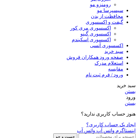
رومنزو مو
سیسپرسا مو
محافظت از بدن
گیفت و اکسسوری
اکسسوری مری کور
اکسسوری گینو
اکسسوری اسکیندم
اکسسوری آنسی
سبد خرید
صفحه ورود همکاران فروش
استعلام مدرک
مقایسه
ورود / فرم ثبت نام
سبد خرید
بستن
ورود
بستن
هنوز حساب کاربری ندارید؟
ایجاد یک حساب کاربری؟
اینستاگرم
واتس آپ
واتس آپ
جست و جو