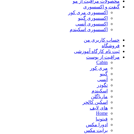
محصولات مراقبت از مو
گیفت و اکسسوری
اکسسوری مری کور
اکسسوری گینو
اکسسوری آنسی
اکسسوری اسکیندم
حساب کاربری من
فروشگاه
ثبت نام کارگاه آموزشی
مراقبت از پوست
Cabin
مری کور
گینو
آنسی
تگودر
اسکیندم
ماریاگلن
اسکین کالچر
های لایف
Home
فیتونیا
ادورا مکس
برایت مکس