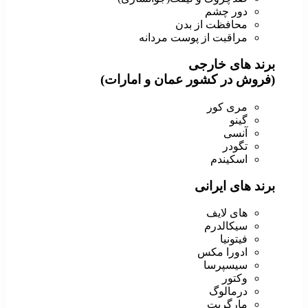
دور چشم
محافظت از بدن
مراقبت از پوست مردانه
برند های خارجی
(فروش در کشور عمان و امارات)
مری کور
گینو
آنسی
تگودر
اسکیندم
برند های ایرانی
های لایف
سیکالدرم
فیتونیا
ادورا مکس
سیسپرسا
وکتور
درمالوگ
مارگریت