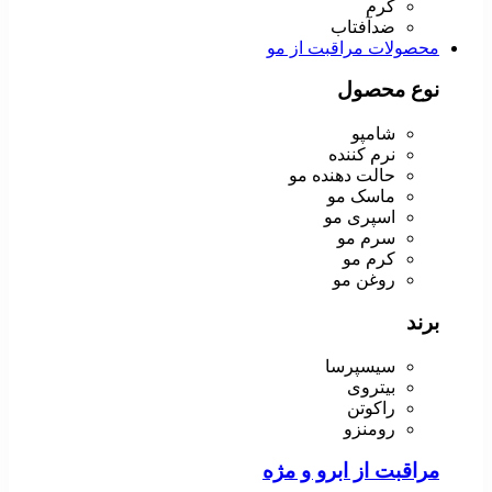
کرم
ضدآفتاب
محصولات مراقبت از مو
نوع محصول
شامپو
نرم کننده
حالت دهنده مو
ماسک مو
اسپری مو
سرم مو
کرم مو
روغن مو
برند
سیسپرسا
بیتروی
راکوتن
رومنزو
مراقبت از ابرو و مژه