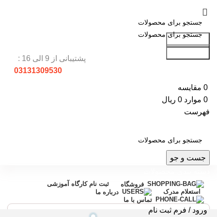
جست و جو
جست و جو
پشتیبانی از 9 الی 16 :
03131309530
0
مقایسه
0
موارد
0
ریال
فهرست
جست و جو
دسته بندی محصولات
ثبت نام کارگاه آموزشی
فروشگاه
استعلام مدرک
درباره ما
تماس با ما
ورود / فرم ثبت نام