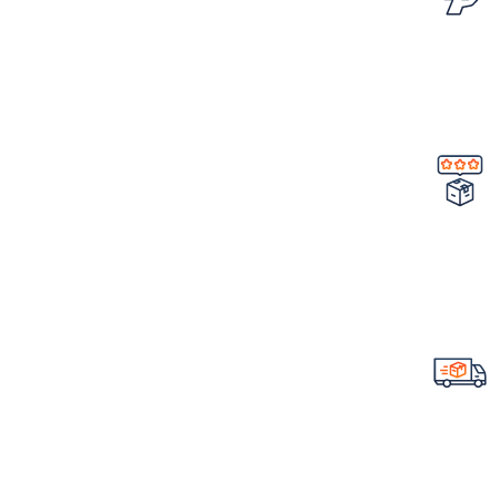
امکان مرجوع کردن سفارش
در صورت ایراد در محصول
تضمین کیفیت و اصالت
خرید مستقیم از شرکت
ارسال سریع سفارشات
با تیپاکس