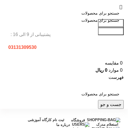
جست و جو
جست و جو
پشتیبانی از 9 الی 16 :
03131309530
0
مقایسه
0
موارد
0
ریال
فهرست
جست و جو
دسته بندی محصولات
ثبت نام کارگاه آموزشی
فروشگاه
استعلام مدرک
درباره ما