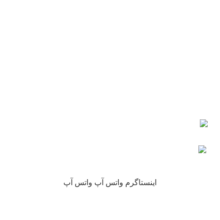
شماره تماس : 09190882448 از ساعت 9 الی 16
ایمیل: info@nikarokh.com
اعتماد شما
چرا نیکارخ مورد اعتماد همه است؟
کلیه حقوق این سایت متعلق به فروشگاه آنلاین نیکارخ می باشد.
اینستاگرم
واتس آپ
واتس آپ