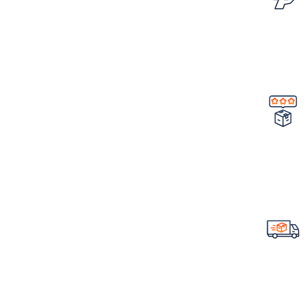
امکان مرجوع کردن سفارش
در صورت ایراد در محصول
تضمین کیفیت و اصالت
خرید مستقیم از شرکت
ارسال سریع سفارشات
با تیپاکس