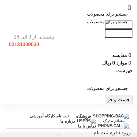
جست و جو
جست و جو
پشتیبانی از 9 الی 16 :
03131309530
0
مقایسه
0
موارد
0
ریال
فهرست
جست و جو
دسته بندی محصولات
ثبت نام کارگاه آموزشی
فروشگاه
استعلام مدرک
درباره ما
تماس با ما
ورود / فرم ثبت نام