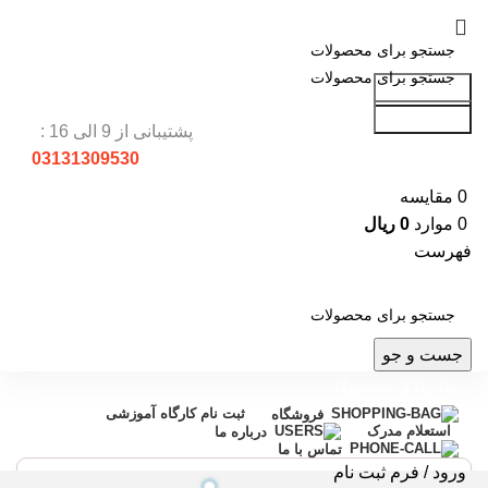
جست و جو
جست و جو
پشتیبانی از 9 الی 16 :
03131309530
0
مقایسه
0
موارد
0
ریال
فهرست
جست و جو
دسته بندی محصولات
ثبت نام کارگاه آموزشی
فروشگاه
استعلام مدرک
درباره ما
تماس با ما
ورود / فرم ثبت نام