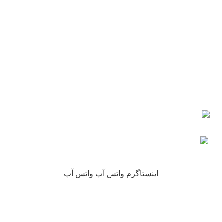
شماره تماس : 09190882448 از ساعت 9 الی 16
ایمیل: info@nikarokh.com
اعتماد شما
چرا نیکارخ مورد اعتماد همه است؟
کلیه حقوق این سایت متعلق به فروشگاه آنلاین نیکارخ می باشد.
اینستاگرم
واتس آپ
واتس آپ