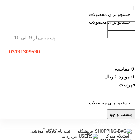
جست و جو
جست و جو
پشتیبانی از 9 الی 16 :
03131309530
0
مقایسه
0
موارد
0
ریال
فهرست
جست و جو
دسته بندی محصولات
ثبت نام کارگاه آموزشی
فروشگاه
استعلام مدرک
درباره ما