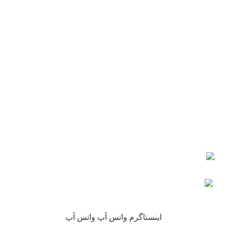
دفتر مرکزی : اصفهان
شماره تماس : 09190882448 از ساعت 9 الی 16
ایمیل: info@nikarokh.com
اعتماد شما
چرا نیکارخ مورد اعتماد همه است؟
کلیه حقوق این سایت متعلق به فروشگاه آنلاین نیکارخ می باشد.
اینستاگرم
واتس آپ
واتس آپ