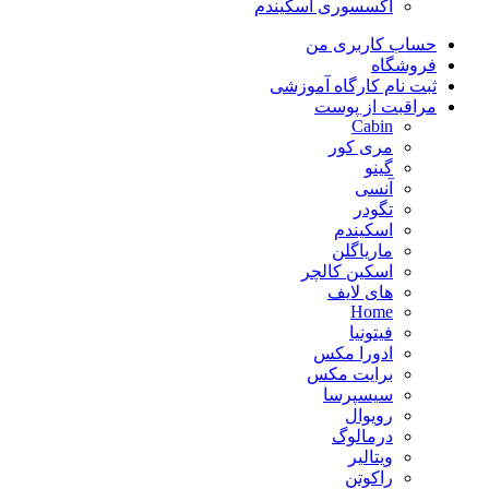
اکسسوری اسکیندم
حساب کاربری من
فروشگاه
ثبت نام کارگاه آموزشی
مراقبت از پوست
Cabin
مری کور
گینو
آنسی
تگودر
اسکیندم
ماریاگلن
اسکین کالچر
های لایف
Home
فیتونیا
ادورا مکس
برایت مکس
سیسپرسا
رویوال
درمالوگ
ویتالیر
راکوتن