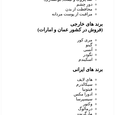
دور چشم
محافظت از بدن
مراقبت از پوست مردانه
برند های خارجی
(فروش در کشور عمان و امارات)
مری کور
گینو
آنسی
تگودر
اسکیندم
برند های ایرانی
های لایف
سیکالدرم
فیتونیا
ادورا مکس
سیسپرسا
وکتور
درمالوگ
مارگریت