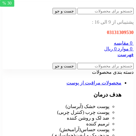
30 %
30 %
30 %
جست و جو
پشتیبانی از 9 الی 16 :
03131309530
0
مقایسه
0
موارد
0
ریال
فهرست
جست و جو
دسته بندی محصولات
محصولات مراقبت از پوست
هدف درمان
پوست خشک (آبرسان)
پوست چرب (کنترل چربی)
ضد لک و روشن کننده
ترمیم کننده
پوست حساس(آرامبخش)
ضدچروک و لیفت(جوانسازی)