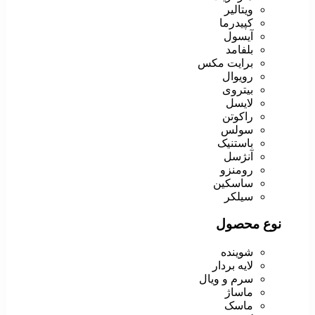
ویتالیر
کپیدرما
آیسول
بلفامد
برایت مکس
رویوال
بیتروی
لایسل
راکوتن
سولس
باستنیک
آنژسل
رومنزو
ساسکین
سیلکر
نوع محصول
شوینده
لایه بردار
سرم و ویال
ماساژ
ماسک