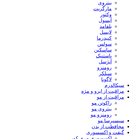
بیتروی
مارگریت
وکتور
آیسول
بلفامد
لایسل
کپیدرما
سولس
ساسکین
باستنیک
آنژسل
رومنزو
سیلکر
لاگونا
سیکالدرم
مراقبت از ابرو و مژه
مراقبت از مو
راکوتن مو
بیتروی مو
رومنزو مو
سیسپرسا مو
محافظت از بدن
گیفت و اکسسوری
اکسسوری مری کور