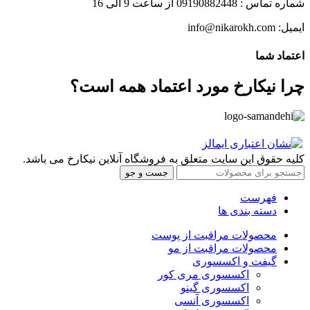
شماره تماس : 09190882448 از ساعت 9 الی 16
ایمیل: info@nikarokh.com
اعتماد شما
چرا نیکارخ مورد اعتماد همه است؟
کلیه حقوق این سایت متعلق به فروشگاه آنلاین نیکارخ می باشد.
جست و جو
فهرست
دسته بندی ها
محصولات مراقبت از پوست
محصولات مراقبت از مو
گیفت و اکسسوری
اکسسوری مری کور
اکسسوری گینو
اکسسوری آنسی