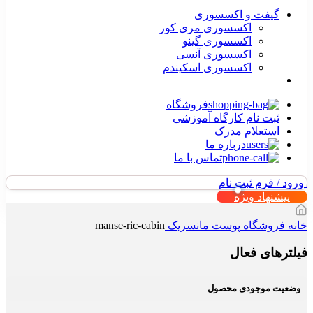
گیفت و اکسسوری
اکسسوری مری کور
اکسسوری گینو
اکسسوری آنسی
اکسسوری اسکیندم
فروشگاه
ثبت نام کارگاه آموزشی
استعلام مدرک
درباره ما
تماس با ما
ورود / فرم ثبت نام
پیشنهاد ویژه
خانه
فروشگاه
پوست
مانسریک
manse-ric-cabin
فیلترهای فعال
وضعیت موجودی محصول