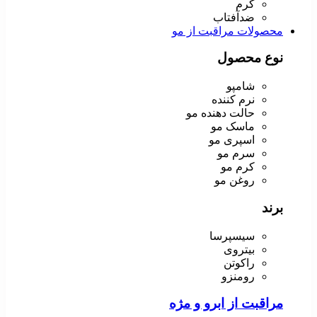
کرم
ضدآفتاب
محصولات مراقبت از مو
نوع محصول
شامپو
نرم کننده
حالت دهنده مو
ماسک مو
اسپری مو
سرم مو
کرم مو
روغن مو
برند
سیسپرسا
بیتروی
راکوتن
رومنزو
مراقبت از ابرو و مژه