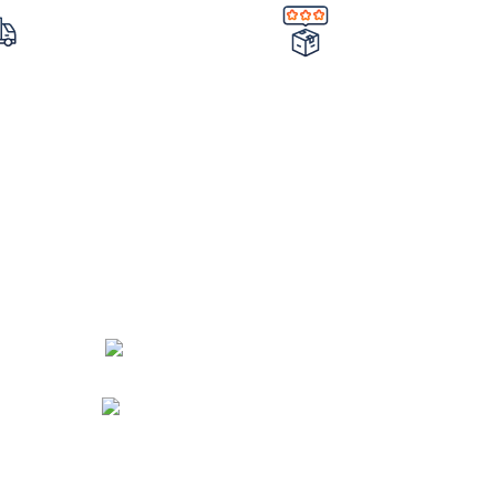
کردن سفارش
تضمین کیفیت و اصالت
ار
حصول
خرید مستقیم از شرکت
با 
ات شرکت
اعتماد شما
چرا نیکارخ 
دفتر مرکزی : اصفهان
اره تماس : 09190882448 از ساعت 9 الی 16
ایمیل: info@nikarokh.com