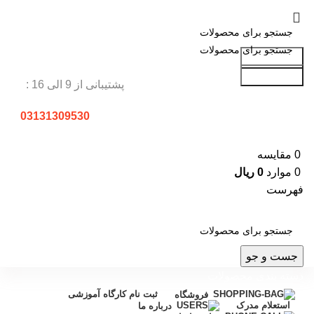
جست و جو
جست و جو
پشتیبانی از 9 الی 16 :
03131309530
0
مقایسه
0
موارد
0
ریال
فهرست
جست و جو
دسته بندی محصولات
ثبت نام کارگاه آموزشی
فروشگاه
استعلام مدرک
درباره ما