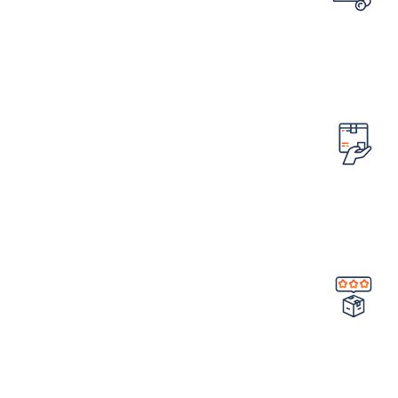
تضمین قیمت محصولات
کمترین قیمت در سطح اینترنت
امکان مرجوع کردن سفارش
در صورت ایراد در محصول
تضمین کیفیت و اصالت
خرید مستقیم از شرکت