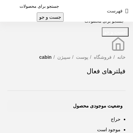
فهرست
جست و جو
جست و جو
خانه
فروشگاه
پوست
سپیژن
cabin
فیلترهای فعال
وضعیت موجودی محصول
حراج
موجود است