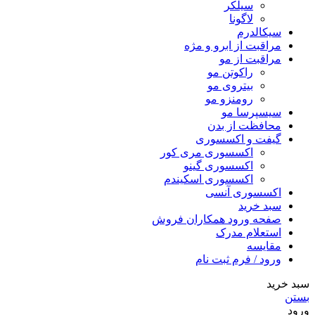
سیلکر
لاگونا
سیکالدرم
مراقبت از ابرو و مژه
مراقبت از مو
راکوتن مو
بیتروی مو
رومنزو مو
سیسپرسا مو
محافظت از بدن
گیفت و اکسسوری
اکسسوری مری کور
اکسسوری گینو
اکسسوری اسکیندم
اکسسوری آنسی
سبد خرید
صفحه ورود همکاران فروش
استعلام مدرک
مقایسه
ورود / فرم ثبت نام
سبد خرید
بستن
ورود