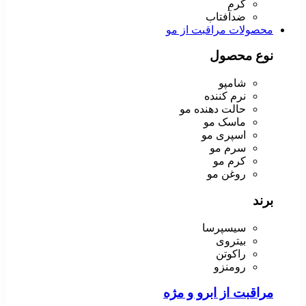
کرم
ضدآفتاب
محصولات مراقبت از مو
نوع محصول
شامپو
نرم کننده
حالت دهنده مو
ماسک مو
اسپری مو
سرم مو
کرم مو
روغن مو
برند
سیسپرسا
بیتروی
راکوتن
رومنزو
مراقبت از ابرو و مژه