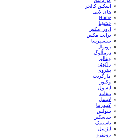
ماریاگلن
اسکین کالچر
های لایف
Home
فیتونیا
ادورا مکس
برایت مکس
سیسپرسا
رویوال
درمالوگ
ویتالیر
راکوتن
بیتروی
مارگریت
وکتور
آیسول
بلفامد
لایسل
کپیدرما
سولس
ساسکین
باستنیک
آنژسل
رومنزو