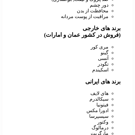
دور چشم
محافظت از بدن
مراقبت از پوست مردانه
برند های خارجی
(فروش در کشور عمان و امارات)
مری کور
گینو
آنسی
تگودر
اسکیندم
برند های ایرانی
های لایف
سیکالدرم
فیتونیا
ادورا مکس
سیسپرسا
وکتور
درمالوگ
مارگریت