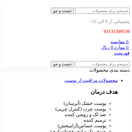
جست و جو
پشتیبانی از 9 الی 16 :
03131309530
0
مقایسه
0
موارد
0
ریال
فهرست
جست و جو
دسته بندی محصولات
محصولات مراقبت از پوست
هدف درمان
پوست خشک (آبرسان)
پوست چرب (کنترل چربی)
ضد لک و روشن کننده
ترمیم کننده
پوست حساس(آرامبخش)
ضدچروک و لیفت(جوانسازی)