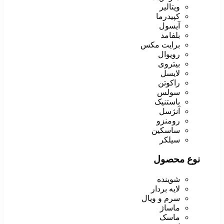
ویتالیر
کپیدرما
آیسول
بلفامد
برایت مکس
رویوال
بیتروی
لایسل
راکوتن
سولس
باستنیک
آنژسل
رومنزو
ساسکین
سیلکر
نوع محصول
شوینده
لایه بردار
سرم و ویال
ماساژ
ماسک