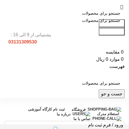
جست و جو
جست و جو
پشتیبانی از 9 الی 16 :
03131309530
0
مقایسه
0
موارد
0
ریال
فهرست
جست و جو
دسته بندی محصولات
ثبت نام کارگاه آموزشی
فروشگاه
استعلام مدرک
درباره ما
تماس با ما
ورود / فرم ثبت نام