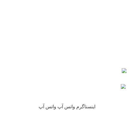
شماره تماس : 09190882448 از ساعت 9 الی 16
ایمیل: info@nikarokh.com
اعتماد شما
چرا نیکارخ مورد اعتماد همه است؟
کلیه حقوق این سایت متعلق به فروشگاه آنلاین نیکارخ می باشد.
اینستاگرم
واتس آپ
واتس آپ