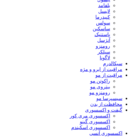
بلفامد
لایسل
کپیدرما
سولس
ساسکین
باستنیک
آنژسل
رومنزو
سیلکر
لاگونا
سیکالدرم
مراقبت از ابرو و مژه
مراقبت از مو
راکوتن مو
بیتروی مو
رومنزو مو
سیسپرسا مو
محافظت از بدن
گیفت و اکسسوری
اکسسوری مری کور
اکسسوری گینو
اکسسوری اسکیندم
اکسسوری آنسی