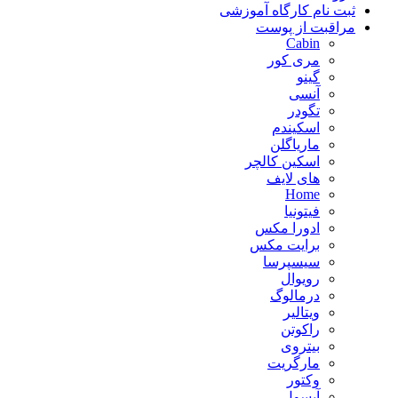
ثبت نام کارگاه آموزشی
مراقبت از پوست
Cabin
مری کور
گینو
آنسی
تگودر
اسکیندم
ماریاگلن
اسکین کالچر
های لایف
Home
فیتونیا
ادورا مکس
برایت مکس
سیسپرسا
رویوال
درمالوگ
ویتالیر
راکوتن
بیتروی
مارگریت
وکتور
آیسول