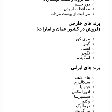
دور چشم
محافظت از بدن
مراقبت از پوست مردانه
برند های خارجی
(فروش در کشور عمان و امارات)
مری کور
گینو
آنسی
تگودر
اسکیندم
برند های ایرانی
های لایف
سیکالدرم
فیتونیا
ادورا مکس
سیسپرسا
وکتور
درمالوگ
مارگریت