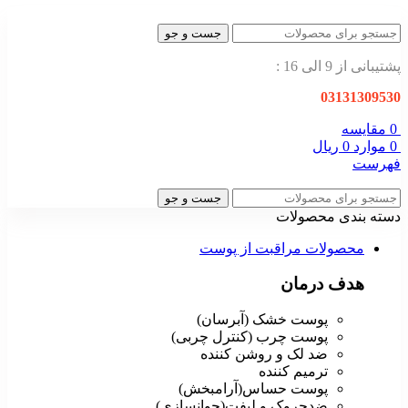
جست و جو
پشتیبانی از 9 الی 16 :
03131309530
0
مقایسه
0
موارد
0
ریال
فهرست
جست و جو
دسته بندی محصولات
محصولات مراقبت از پوست
هدف درمان
پوست خشک (آبرسان)
پوست چرب (کنترل چربی)
ضد لک و روشن کننده
ترمیم کننده
پوست حساس(آرامبخش)
ضدچروک و لیفت(جوانسازی)