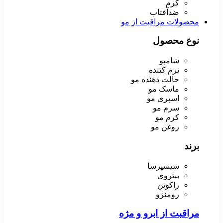
کرم
ضدآفتاب
محصولات مراقبت از مو
نوع محصول
شامپو
نرم کننده
حالت دهنده مو
ماسک مو
اسپری مو
سرم مو
کرم مو
روغن مو
برند
سیسپرسا
بیتروی
راکوتن
رومنزو
مراقبت از ابرو و مژه