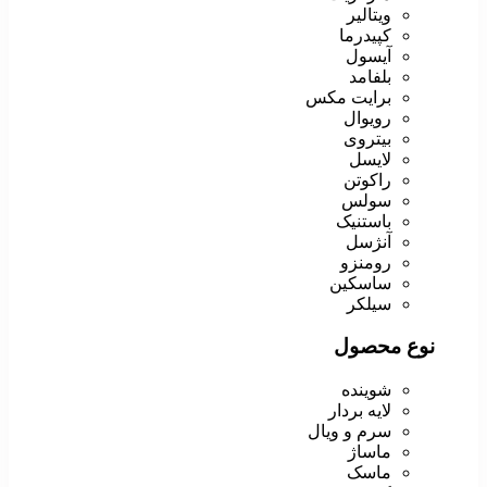
ویتالیر
کپیدرما
آیسول
بلفامد
برایت مکس
رویوال
بیتروی
لایسل
راکوتن
سولس
باستنیک
آنژسل
رومنزو
ساسکین
سیلکر
نوع محصول
شوینده
لایه بردار
سرم و ویال
ماساژ
ماسک