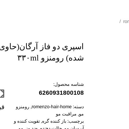
ro
اسپری دو فاز آرگان(حاوی 
شده) رومنزو ۳۳۰ml
شناسه محصول:
6260931800108
قی
دسته:
romenzo-hair-home
,
رومنزو
مو
,
مراقبت مو
برچسب:
باز کننده گره
,
تقویت کننده و
آبرسان مو
,
حالت دهنده
,
ضد وز
,
مو
,