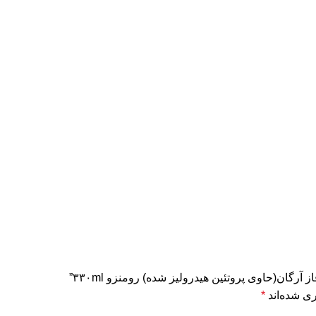
رگان(حاوی پروتئین هیدرولیز شده) رومنزو ۳۳۰ml”
ی شده‌اند
*