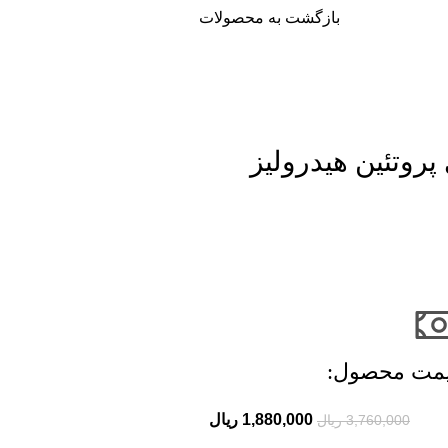
بازگشت به محصولات
پروتئین هیدرولیز
مت محصول:​
1,880,000
ریال
3,760,000
ریال