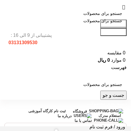
جست و جو
جست و جو
پشتیبانی از 9 الی 16 :
03131309530
0
مقایسه
0
موارد
0
ریال
فهرست
جست و جو
دسته بندی محصولات
ثبت نام کارگاه آموزشی
فروشگاه
استعلام مدرک
درباره ما
تماس با ما
ورود / فرم ثبت نام