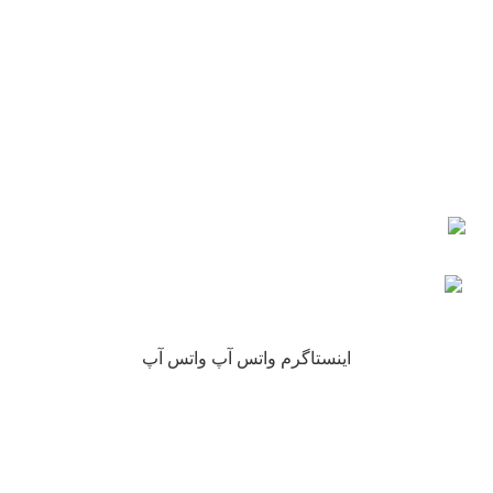
ایمیل: info@nikarokh.com
اعتماد شما
چرا نیکارخ مورد اعتماد همه است؟
کلیه حقوق این سایت متعلق به فروشگاه آنلاین نیکارخ می باشد.
اینستاگرم
واتس آپ
واتس آپ