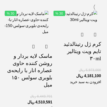
30 %
30 %
کرم ژل رتینالدئید
تایم ویت ویتالیر
ماسک لایه بردار و
۳۰ml
روشن کننده حاوی
عصاره انار با رایحه‌ی
5,973,000
ریال
4,181,100
ریال
بلوبری سولس ۱۵۰
افزودن به سبد خرید
میل
6,443,701
ریال
4,510,591
ریال