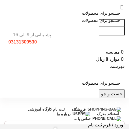
جست و جو
جست و جو
پشتیبانی از 9 الی 16 :
03131309530
0
مقایسه
0
موارد
0
ریال
فهرست
جست و جو
دسته بندی محصولات
ثبت نام کارگاه آموزشی
فروشگاه
استعلام مدرک
درباره ما
تماس با ما
ورود / فرم ثبت نام