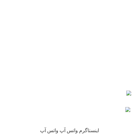
دفتر مرکزی : اصفهان
شماره تماس : 09190882448 از ساعت 9 الی 16
ایمیل: info@nikarokh.com
اعتماد شما
چرا نیکارخ مورد اعتماد همه است؟
کلیه حقوق این سایت متعلق به فروشگاه آنلاین نیکارخ می باشد.
اینستاگرم
واتس آپ
واتس آپ