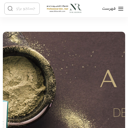
فهرست