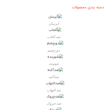
دسته بندی محصولات​
آبرسان
ضد آفتاب
دورچشم
شوینده
ضدآکنه
ضد التهاب
ضد چروک