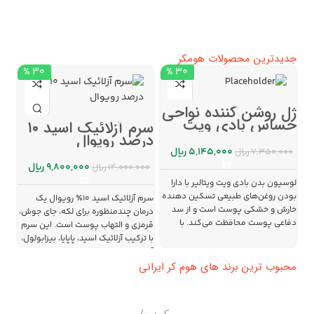
جدیدترین محصولات هومکر
۳۰ %
۳۰ %
اس
ژل روشن کننده نواحی
صو
حساس بادی ویت
سرم آزلائیک اسید ۱۰
روی
ویتالیر ۱۵۰ml
درصد رویوال
۵,۱۴۵,۰۰۰
ریال
۰۰
۷,۳۵۰,۰۰۰
ریال
۹,۸۰۰,۰۰۰
ریال
۱۴,۰۰۰,۰۰۰
ریال
محل
لوسیون بدن بادی ویت ویتالیر با دارا
درب
بودن روغن‌های طبیعی تسکین دهنده
سرم آزلائیک اسید ۱۰٪ رویوال یک
خارش و خشکی پوست است و از سد
درمان چندمنظوره برای لکه، جای جوش،
مفی
دفاعی پوست محافظت می‌کند. با
قرمزی و التهاب پوست است. این سرم
عمی
استفاده از این محصول سلامت
با ترکیب آزلائیک اسید، پاپایا، بیزابولول،
دار
پوستتان را تضمین نمایید.
آلانتوئین و پروویتامین B5 به‌طور
پوس
محبوب ترین برند های هوم کر ایرانی
مؤثر رنگ پوست را یکنواخت کرده،
پوس
منافذ را تمیز می‌کند
کپیدرما