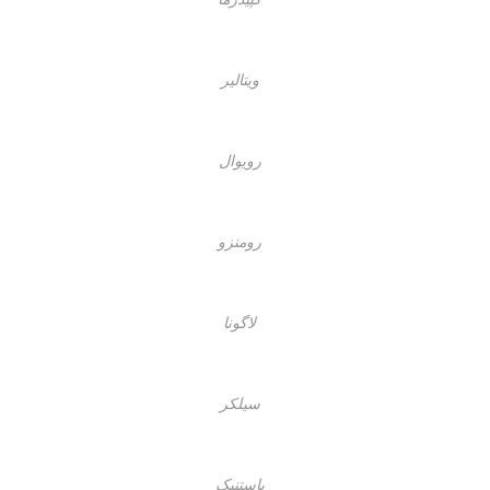
ویتالیر
رویوال
رومنزو
لاگونا
سیلکر
باستنیک