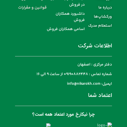
در فروش
درباره ما
قوانین و مقرارات
داشبورد همکاران
ورکشاپ‌ها
فروش
استعلام مدرک
اسامی همکاران فروش
اطلاعات شرکت
دفتر مرکزی : اصفهان
شماره تماس : 09190882448 از ساعت 9 الی 16
ایمیل: info@nikarokh.com
اعتماد شما
چرا نیکارخ مورد اعتماد همه است؟